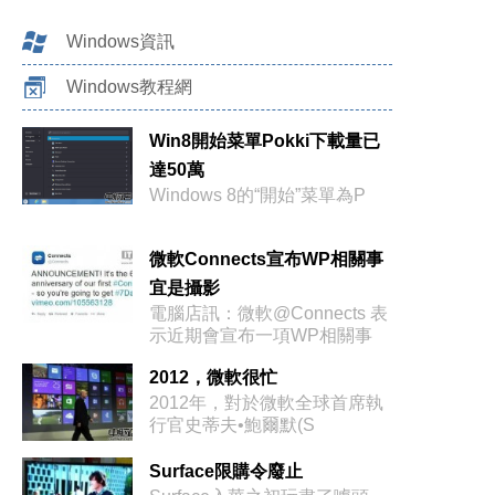
Windows資訊
Windows教程網
Win8開始菜單Pokki下載量已
達50萬
Windows 8的“開始”菜單為P
微軟Connects宣布WP相關事
宜是攝影
電腦店訊：微軟@Connects 表
示近期會宣布一項WP相關事
2012，微軟很忙
2012年，對於微軟全球首席執
行官史蒂夫•鮑爾默(S
Surface限購令廢止