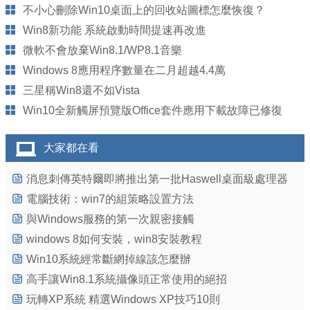
不小心刪除Win10桌面上的回收站圖標怎麼恢復？
Win8新功能 系統啟動時間提速再改進
微軟不會放棄Win8.1/WP8.1音樂
Windows 8應用程序數量在二月超越4.4萬
三星稱Win8還不如Vista
Win10全新觸屏預覽版Office套件應用下載故障已修復
大家都在看
消息刺傳英特爾即將推出第一批Haswell桌面級處理器
電腦技術：win7的組策略設置方法
與Windows服務的第一次親密接觸
windows 8如何安裝，win8安裝教程
Win10系統經常斷網掉線該怎麼辦
高手讓Win8.1系統攝像頭正常使用的絕招
玩轉XP系統 精選Windows XP技巧10則