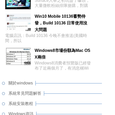
Surface入華之初玩盡了噱頭，
大量微軟粉絲排隊搶購，對購
買
Win10 Mobile 10136蓄勢待
發，Build 10136 日常使用沒
大問題
電腦店訊：Build 10136 今晚不會推送(美國時
間，所以
Windows8市場份額為Mac OS
X兩倍
Windows8消費者預覽版已經發
布了近兩個月了，有消息稱Wi
關於windows
系統常見問題解答
系統安裝教程
Windows資訊