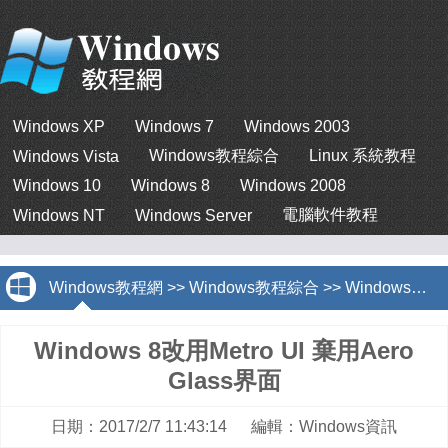
Windows XP
Windows 7
Windows 2003
Windows教程綜合
Linux 系統教程
Windows Vista
Windows 10
Windows 8
Windows 2008
電腦軟件教程
Windows NT
Windows Server
Windows教程網
>>
Windows教程綜合
>>
Windows資訊
Windows 8改用Metro UI 棄用Aero
Glass界面
日期：2017/2/7 11:43:14 編輯：Windows資訊