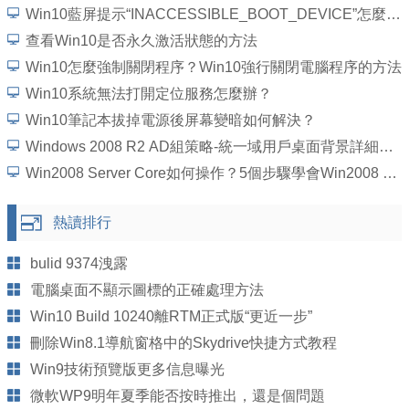
Win10藍屏提示“INACCESSIBLE_BOOT_DEVICE”怎麼處理？
查看Win10是否永久激活狀態的方法
Win10怎麼強制關閉程序？Win10強行關閉電腦程序的方法
Win10系統無法打開定位服務怎麼辦？
Win10筆記本拔掉電源後屏幕變暗如何解決？
Windows 2008 R2 AD組策略-統一域用戶桌面背景詳細圖文教程
Win2008 Server Core如何操作？5個步驟學會Win2008 Server Core操作
熱讀排行
bulid 9374洩露
電腦桌面不顯示圖標的正確處理方法
Win10 Build 10240離RTM正式版“更近一步”
刪除Win8.1導航窗格中的Skydrive快捷方式教程
Win9技術預覽版更多信息曝光
微軟WP9明年夏季能否按時推出，還是個問題