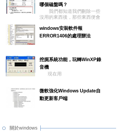
哪個磁盤嗎？
我們都知道我們刪除一些
沒用的東西後，那些東西便會
在回收站
windows安裝軟件報
ERROR1406的處理辦法
挖掘系統功能，玩轉WinXP錄
音機
現在用
微軟強化Windows Update自
動更新客戶端
關於windows