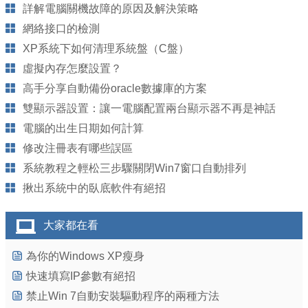
詳解電腦關機故障的原因及解決策略
網絡接口的檢測
XP系統下如何清理系統盤（C盤）
虛擬內存怎麼設置？
高手分享自動備份oracle數據庫的方案
雙顯示器設置：讓一電腦配置兩台顯示器不再是神話
電腦的出生日期如何計算
修改注冊表有哪些誤區
系統教程之輕松三步驟關閉Win7窗口自動排列
揪出系統中的臥底軟件有絕招
大家都在看
為你的Windows XP瘦身
快速填寫IP參數有絕招
禁止Win 7自動安裝驅動程序的兩種方法