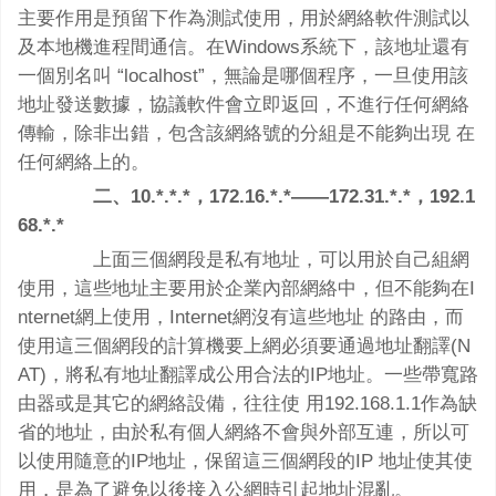
主要作用是預留下作為測試使用，用於網絡軟件測試以
及本地機進程間通信。在Windows系統下，該地址還有
一個別名叫 “localhost”，無論是哪個程序，一旦使用該
地址發送數據，協議軟件會立即返回，不進行任何網絡
傳輸，除非出錯，包含該網絡號的分組是不能夠出現 在
任何網絡上的。
二、10.*.*.*，172.16.*.*――172.31.*.*，192.1
68.*.*
上面三個網段是私有地址，可以用於自己組網
使用，這些地址主要用於企業內部網絡中，但不能夠在I
nternet網上使用，Internet網沒有這些地址 的路由，而
使用這三個網段的計算機要上網必須要通過地址翻譯(N
AT)，將私有地址翻譯成公用合法的IP地址。一些帶寬路
由器或是其它的網絡設備，往往使 用192.168.1.1作為缺
省的地址，由於私有個人網絡不會與外部互連，所以可
以使用隨意的IP地址，保留這三個網段的IP 地址使其使
用，是為了避免以後接入公網時引起地址混亂。