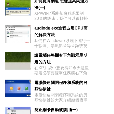
如何提高網速 怎樣提高網速方
法(一)
XP/WIN7系統都會默認限制
20％的網速，我們可以很輕松
地解除
audiodg.exe進程占用CPU高
的解決方法
我們在Windows7系統下運行千
千靜聽、暴風影音等音頻或視
頻播
讓電腦任務欄右下角顯示星期
幾的方法
在XP系統中想要得知今天是星
期幾必須要雙擊任務欄右下角
的時間，在
電腦快速關閉程序和系統的另
類快捷鍵
電腦快速關閉程序和系統的另
類快捷鍵給大家介紹幾個簡單
的系統技巧，
防止網卡自動被禁用(一)