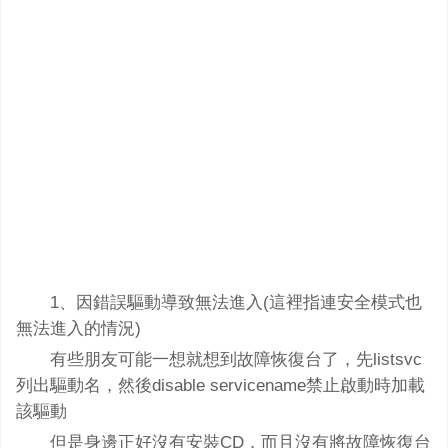
1、因錯誤驅動導致無法進入(這裡指連安全模式也
無法進入的情況)
有些朋友可能一想就想到故障恢復台了，先listsvc
列出驅動名，然後disable servicename禁止啟動時加載
該驅動
但是身邊正好沒有安裝CD，而且沒有將故障恢復台