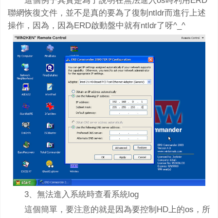
這個例子其實是為了說明在無法進入os時利用ERD
聯網恢復文件，並不是真的要為了復制ntldr而進行上述
操作，因為，因為ERD啟動盤中就有ntldr了呀^_^
3、無法進入系統時查看系統log
這個簡單，要注意的就是因為要控制HD上的os，所