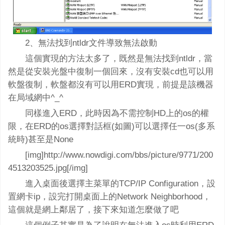
2、無法找到ntldr文件導致無法啟動
這個實現的方法太多了，既然是無法找到ntldr，當
然是從安裝光盤中復制一個回來，沒有安裝cd也可以用
軟盤復制，軟盤都沒有可以用ERD實現，前提是該機器
在局域網中^_^
同樣進入ERD，此時因為不需控制HD上的os的權
限，在ERD的os選擇對話框(如圖)可以選擇任一os(多系
統時)甚至是None
[img]http://www.nowdigi.com/bbs/picture/9771/200
4513203525.jpg[/img]
進入桌面後選擇主菜單的TCP/IP Configuration，設
置網卡ip，設完打開桌面上的Network Neighborhood，
這個就是網上鄰居了，接下來知道怎麼做了吧