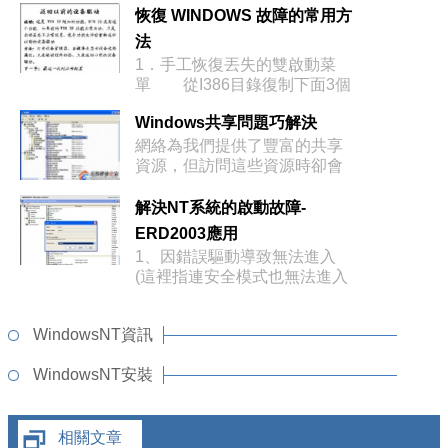
恢復 WINDOWS 故障的常用方
法
1．手工恢復丟失的雙啟動菜
單 從I386目錄復制下面3個
到你C
Windows共享問題巧解決
網絡為我們提供了豐富的共享
資源，但訪問這些資源時卻會
經常出現“拒
解決NT系統的啟動故障-
ERD2003應用
1、因錯誤驅動導致無法進入
(這裡指連安全模式也無法進入
的情況)有
WindowsNT資訊
WindowsNT安裝
相關文章