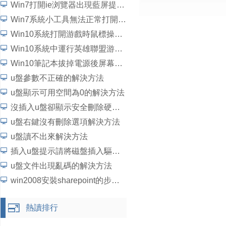
Win7打開ie浏覽器出現藍屏提示“錯誤代碼c0000145”如何解決？
Win7系統小工具無法正常打開如何解決？
Win10系統打開游戲時鼠標操作延遲了怎麼解決？
Win10系統中運行英雄聯盟游戲崩潰、閃退問題怎麼解決？
Win10筆記本拔掉電源後屏幕變暗如何解決？
u盤參數不正確的解決方法
u盤顯示可用空間為0的解決方法
沒插入u盤卻顯示安全刪除硬件並彈出媒體解決方法
u盤右鍵沒有刪除選項解決方法
u盤讀不出來解決方法
插入u盤提示請將磁盤插入驅動器解決方法
u盤文件出現亂碼的解決方法
win2008安裝sharepoint的步驟詳細圖文教程
熱讀排行