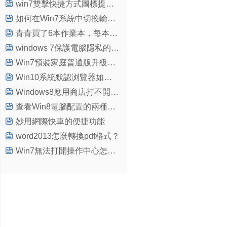
win7雙擊快捷方式圖標提示“選擇打開的方式”如何解決
如何在Win7系統中切換輸入法老有提示聲
青青買了6本作業本，每本1.45元。用買6本作業本的錢正好能買3本筆記本，筆記本每本多
windows 7保護電腦隱私的幾個妙招
Win7預裝家庭普通版升級專業版小訣竅
Win10系統默認浏覽器如何設置
Windows8應用商店打不開的2個解決方法
查看Win8電腦配置的兩種操作方法
妙用網際快車的便捷功能
word2013怎麼轉換pdf格式？
Win7無法打開操作中心怎麼辦？