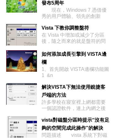
發布5周年
現在，Windows 7 憑借優
秀的用戶體驗、領先的創新
Vista 下教你調整盤符
在 Vista 中增加或減少了分區
後，隨之而來的就是盤符的問
題，
如何添加成長引擎到 VISTA邊
欄
1、首先開啟 VISTA邊欄功能圖
1 &n
解決VISTA下無法使用銳捷客
戶端的方法
許多學校在寢室裡上網都需要
一個認證軟件，連上內網之後
才能通過VP
vista對磁盤分區時提示“沒有足
夠的空間完成此操作”的解決
問題描述 vista 系統下對磁