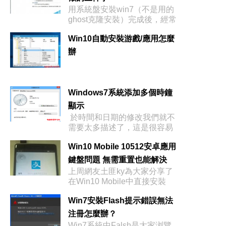
用系統盤安裝win7（不是用的
ghost克隆安裝）完成後，經常
遇
Win10自動安裝游戲/應用怎麼
辦
Windows7系統添加多個時鐘
顯示
於時間和日期的修改我們就不
需要太多描述了，這是很容易
Win10 Mobile 10512安卓應用
鍵盤問題 無需重置也能解決
上周網友土匪ky為大家分享了
在Win10 Mobile中直接安裝
Win7安裝Flash提示錯誤無法
注冊怎麼辦？
Win7系統中Falsh是大家浏覽